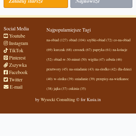
Załaduj starsze
Najnowsze
Social Media
Najpopularniejsze Tagi
Youtube
na-obiad (127)
obiad (104)
szybki-obiad (72)
co-na-obiad
Instagram
TikTok
(69)
kurczak (68)
czosnek (67)
papryka (61)
na-kolacje
Pinterest
(52)
obiad-w-30-minut (50)
wigilia (47)
cebula (46)
Zszywka
przetwory (45)
na-sniadanie (43)
na-slodko (42)
dla-dzieci
Facebook
Twitter
(40)
w-sloiku (39)
sniadanie (39)
przepisy-na-wielkanoc
E-mail
(38)
jajka (37)
cukinia (35)
by
Wysocki Consulting
© for Kasia.in