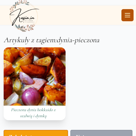
Ope
Artykuły z tagiem:dynia-pieczona
Pieczona dynia hokkaido z
szałwią i dymką