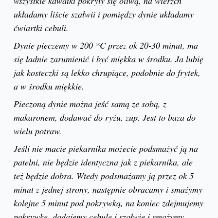
wszystkie kawałki pokryły się oliwą, na wierzch
układamy liście szałwii i pomiędzy dynie układamy
ćwiartki cebuli.
Dynie pieczemy w 200 *C przez ok 20-30 minut, ma
się ładnie zarumienić i być miękka w środku. Ja lubię
jak kosteczki są lekko chrupiące, podobnie do frytek,
a w środku miękkie.
Pieczoną dynie można jeść samą ze sobą, z
makaronem, dodawać do ryżu, zup. Jest to baza do
wielu potraw.
Jeśli nie macie piekarnika możecie podsmażyć ją na
patelni, nie będzie identyczna jak z piekarnika, ale
też będzie dobra. Wtedy podsmażamy ją przez ok 5
minut z jednej strony, następnie obracamy i smażymy
kolejne 5 minut pod pokrywką, na koniec zdejmujemy
pokrywkę, dodajemy cebulę i szałwię i smażymy