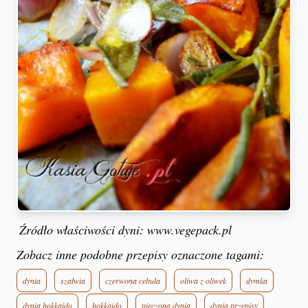
Źródło właściwości dyni: www.vegepack.pl
Zobacz inne podobne przepisy oznaczone tagami:
dynia
szałwia
czerwona cebula
oliwa z oliwek
dymka
dynia hokkaido
hokkaido
pieczona dynia
dynia przepisy