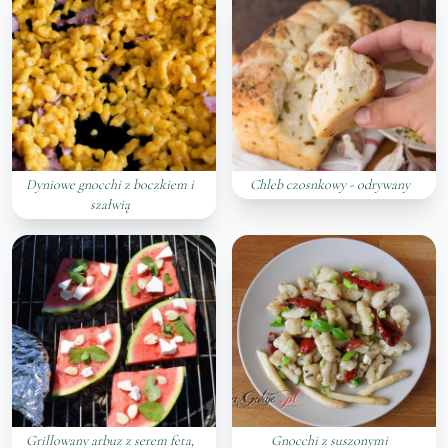
Dyniowe gnocchi z boczkiem i
Chleb czosnkowy - odrywany
szałwią
Grillowany arbuz z serem feta,
Gnocchi z suszonymi