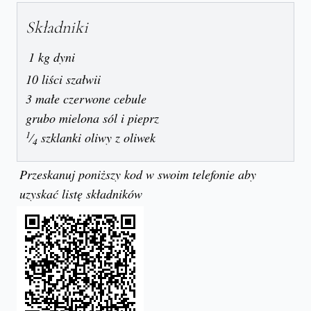
Składniki
1 kg dyni
10 liści szałwii
3 małe czerwone cebule
grubo mielona sól i pieprz
1
⁄
szklanki oliwy z oliwek
4
Przeskanuj poniższy kod w swoim telefonie aby
uzyskać listę składników