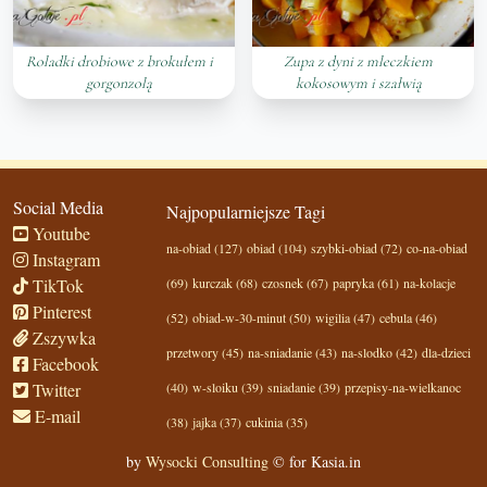
Roladki drobiowe z brokułem i
Zupa z dyni z mleczkiem
gorgonzolą
kokosowym i szałwią
Social Media
Najpopularniejsze Tagi
Youtube
na-obiad (127)
obiad (104)
szybki-obiad (72)
co-na-obiad
Instagram
TikTok
(69)
kurczak (68)
czosnek (67)
papryka (61)
na-kolacje
Pinterest
(52)
obiad-w-30-minut (50)
wigilia (47)
cebula (46)
Zszywka
przetwory (45)
na-sniadanie (43)
na-slodko (42)
dla-dzieci
Facebook
Twitter
(40)
w-sloiku (39)
sniadanie (39)
przepisy-na-wielkanoc
E-mail
(38)
jajka (37)
cukinia (35)
by
Wysocki Consulting
© for Kasia.in