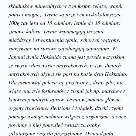
składników mineralnych w tym fosfor, żelazo, wapń,
potas i magnez. Dynie są przy tym niskokaloryczne -
100g zawiera od 15 odmiany letnie do 35 odmiany
zimowe kalorii. Dynie wspomagają leczenie
miażdżycy i stwardnienia tętnic, schorzeń wątroby,
spożywane na surowo zapobiegają zaparciom. W
Japonii dynia Hokkaido znana jest przede wszystkim
ze swych właściwości antyrakowych, w tzw. dietach
antyrakowych używa sie past na bazie dyni Hokkaido.
Dla niemowląt poleca się przetwory z dyni, gdyż nie
wiąże ona tyle fosforanów z ziemii jak np. marchew z
konwencjonalnych upraw. Dynia wzmacnia główne
organy trawienne: śledzionę i żołądek, dzięki czemu
pomaga usunąć nadmiar wilgoci z organizmu, a więc
powinny o niej pomyśleć zwłaszcza osoby
zakatarzone i często przeziębione. Dynia działa