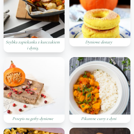
Szybka zapiekanka z kurczakiem
Dyniowe donaty
i dynią.
Przepis na gofry dyniowe
Pikantne curry z dyni