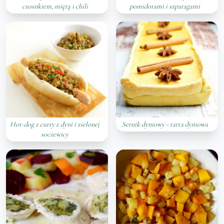
czosnkiem, miętą i chili
pomidorami i szparagami
Hot-dog z curry z dyni i zielonej
Sernik dyniowy - tarta dyniowa
soczewicy