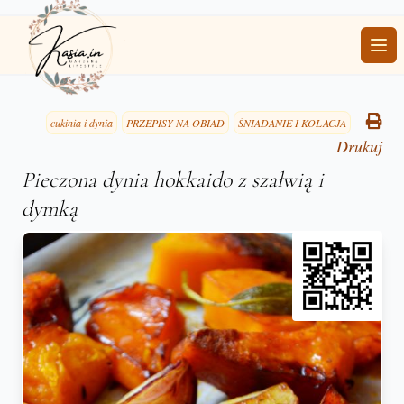
Ope
cukinia i dynia
PRZEPISY NA OBIAD
ŚNIADANIE I KOLACJA
Drukuj
Pieczona dynia hokkaido z szałwią i
dymką