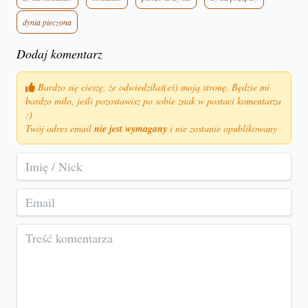
dynia pieczona
Dodaj komentarz
Bardzo się cieszę, że odwiedziłaś(eś) moją stronę. Będzie mi
bardzo miło, jeśli pozostawisz po sobie znak w postaci komentarza
:)
Twój adres email
nie jest wymagany
i nie zostanie opublikowany