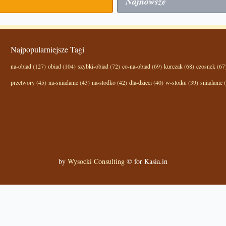
Najnowsze
Najpopularniejsze Tagi
na-obiad (127)
obiad (104)
szybki-obiad (72)
co-na-obiad (69)
kurczak (68)
czosnek (67
przetwory (45)
na-sniadanie (43)
na-slodko (42)
dla-dzieci (40)
w-sloiku (39)
sniadanie 
by
Wysocki Consulting
© for Kasia.in