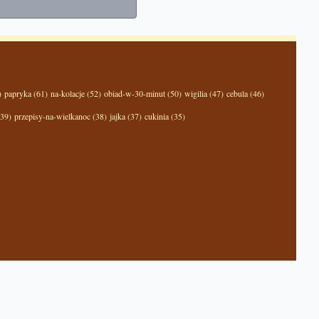
)
papryka (61)
na-kolacje (52)
obiad-w-30-minut (50)
wigilia (47)
cebula (46)
(39)
przepisy-na-wielkanoc (38)
jajka (37)
cukinia (35)