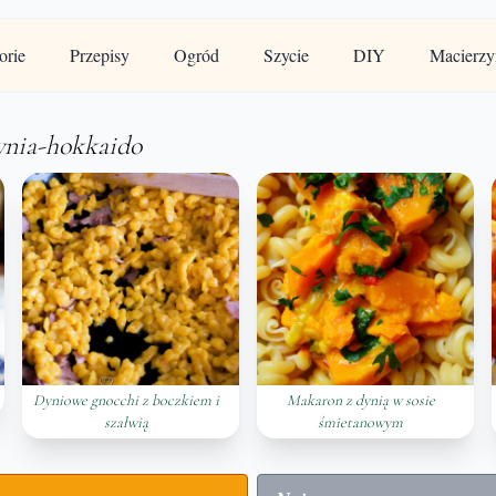
orie
Przepisy
Ogród
Szycie
DIY
Macierzy
ynia-hokkaido
Dyniowe gnocchi z boczkiem i
Makaron z dynią w sosie
szałwią
śmietanowym