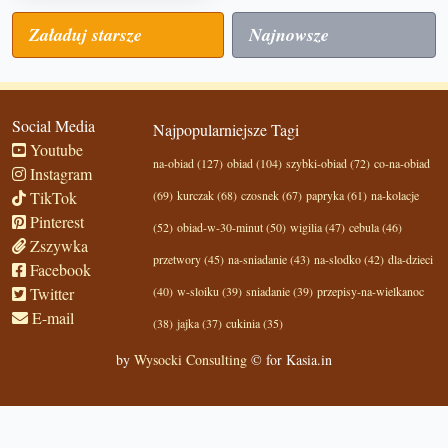
Załaduj starsze
Najnowsze
Social Media
Najpopularniejsze Tagi
Youtube
na-obiad (127)
obiad (104)
szybki-obiad (72)
co-na-obiad
Instagram
TikTok
(69)
kurczak (68)
czosnek (67)
papryka (61)
na-kolacje
Pinterest
(52)
obiad-w-30-minut (50)
wigilia (47)
cebula (46)
Zszywka
przetwory (45)
na-sniadanie (43)
na-slodko (42)
dla-dzieci
Facebook
Twitter
(40)
w-sloiku (39)
sniadanie (39)
przepisy-na-wielkanoc
E-mail
(38)
jajka (37)
cukinia (35)
by
Wysocki Consulting
© for Kasia.in