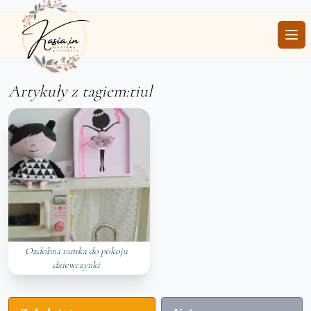
Ope
Artykuły z tagiem:tiul
Ozdobna ramka do pokoju
dziewczynki