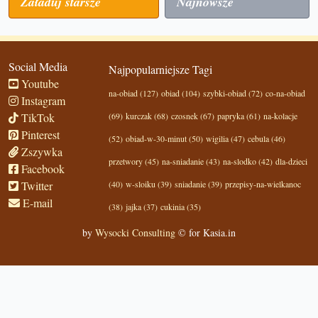
Załaduj starsze
Najnowsze
Social Media
Najpopularniejsze Tagi
Youtube
na-obiad (127)
obiad (104)
szybki-obiad (72)
co-na-obiad
Instagram
TikTok
(69)
kurczak (68)
czosnek (67)
papryka (61)
na-kolacje
Pinterest
(52)
obiad-w-30-minut (50)
wigilia (47)
cebula (46)
Zszywka
przetwory (45)
na-sniadanie (43)
na-slodko (42)
dla-dzieci
Facebook
Twitter
(40)
w-sloiku (39)
sniadanie (39)
przepisy-na-wielkanoc
E-mail
(38)
jajka (37)
cukinia (35)
by
Wysocki Consulting
© for Kasia.in