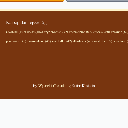
Najpopularniejsze Tagi
na-obiad (127)
obiad (104)
szybki-obiad (72)
co-na-obiad (69)
kurczak (68)
czosnek (67
przetwory (45)
na-sniadanie (43)
na-slodko (42)
dla-dzieci (40)
w-sloiku (39)
sniadanie 
by
Wysocki Consulting
© for Kasia.in