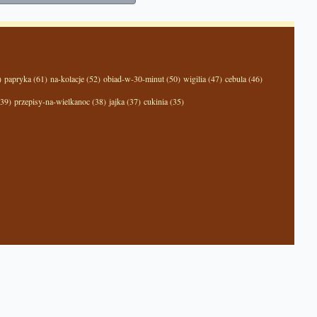
)
papryka (61)
na-kolacje (52)
obiad-w-30-minut (50)
wigilia (47)
cebula (46)
(39)
przepisy-na-wielkanoc (38)
jajka (37)
cukinia (35)