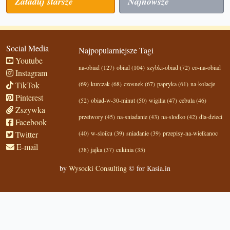
Załaduj starsze
Najnowsze
Social Media
Najpopularniejsze Tagi
Youtube
na-obiad (127)
obiad (104)
szybki-obiad (72)
co-na-obiad
Instagram
TikTok
(69)
kurczak (68)
czosnek (67)
papryka (61)
na-kolacje
Pinterest
(52)
obiad-w-30-minut (50)
wigilia (47)
cebula (46)
Zszywka
przetwory (45)
na-sniadanie (43)
na-slodko (42)
dla-dzieci
Facebook
Twitter
(40)
w-sloiku (39)
sniadanie (39)
przepisy-na-wielkanoc
E-mail
(38)
jajka (37)
cukinia (35)
by
Wysocki Consulting
© for Kasia.in