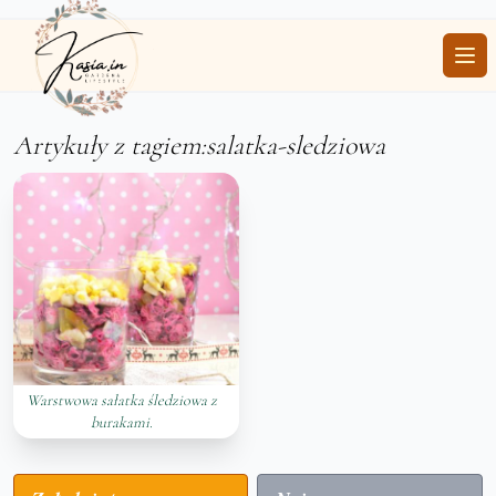
Ope
Artykuły z tagiem:salatka-sledziowa
Warstwowa sałatka śledziowa z
burakami.