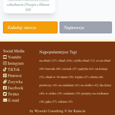
rabarbarem | Przepis z filmem
HD
Załaduj starsze
Najnowsze
Social Media
Najpopularniejsze Tagi
Youtube
na-obiad (127)
obiad (104)
szybki-obiad (72)
co-na-obiad
Instagram
TikTok
(69)
kurczak (68)
czosnek (67)
papryka (61)
na-kolacje
Pinterest
(52)
obiad-w-30-minut (50)
wigilia (47)
cebula (46)
Zszywka
przetwory (45)
na-sniadanie (43)
na-slodko (42)
dla-dzieci
Facebook
Twitter
(40)
w-sloiku (39)
sniadanie (39)
przepisy-na-wielkanoc
E-mail
(38)
jajka (37)
cukinia (35)
by
Wysocki Consulting
© for Kasia.in