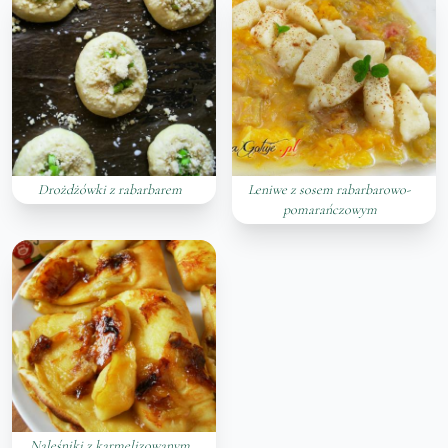
Drożdżówki z rabarbarem
Leniwe z sosem rabarbarowo-
pomarańczowym
Naleśniki z karmelizowanym