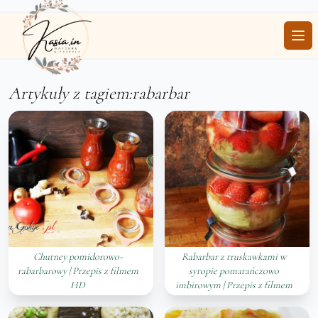
Ope
Artykuły z tagiem:rabarbar
Chutney pomidorowo-
Rabarbar z truskawkami w
rabarbarowy | Przepis z filmem
syropie pomarańczowo
HD
imbirowym | Przepis z filmem