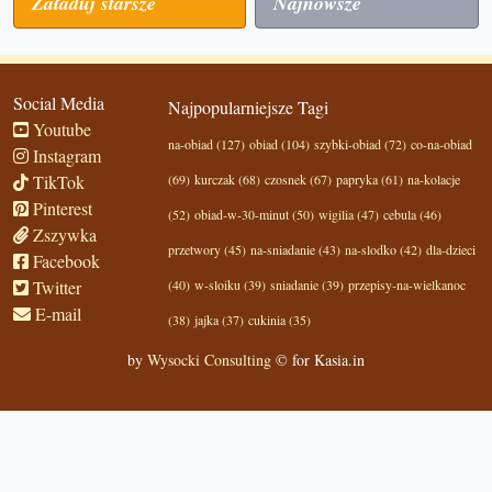
Załaduj starsze
Najnowsze
Social Media
Najpopularniejsze Tagi
Youtube
na-obiad (127)
obiad (104)
szybki-obiad (72)
co-na-obiad
Instagram
TikTok
(69)
kurczak (68)
czosnek (67)
papryka (61)
na-kolacje
Pinterest
(52)
obiad-w-30-minut (50)
wigilia (47)
cebula (46)
Zszywka
przetwory (45)
na-sniadanie (43)
na-slodko (42)
dla-dzieci
Facebook
Twitter
(40)
w-sloiku (39)
sniadanie (39)
przepisy-na-wielkanoc
E-mail
(38)
jajka (37)
cukinia (35)
by
Wysocki Consulting
© for Kasia.in