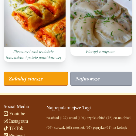
Pieczony łosoś w cieście
Pierogi z mięsem
francuskim i paście pomidorowej
Załaduj starsze
Najnowsze
Social Media
Najpopularniejsze Tagi
Youtube
na-obiad (127)
obiad (104)
szybki-obiad (72)
co-na-obiad
Instagram
TikTok
(69)
kurczak (68)
czosnek (67)
papryka (61)
na-kolacje
Pinterest