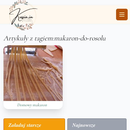
Ope
Artykuły z tagiem:makaron-do-rosolu
Domowy makaron
Załaduj starsze
Najnowsze