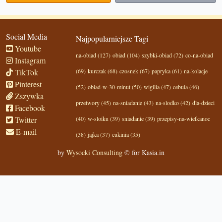
Social Media
Najpopularniejsze Tagi
Youtube
na-obiad (127)
obiad (104)
szybki-obiad (72)
co-na-obiad
Instagram
TikTok
(69)
kurczak (68)
czosnek (67)
papryka (61)
na-kolacje
Pinterest
(52)
obiad-w-30-minut (50)
wigilia (47)
cebula (46)
Zszywka
przetwory (45)
na-sniadanie (43)
na-slodko (42)
dla-dzieci
Facebook
Twitter
(40)
w-sloiku (39)
sniadanie (39)
przepisy-na-wielkanoc
E-mail
(38)
jajka (37)
cukinia (35)
by
Wysocki Consulting
© for Kasia.in