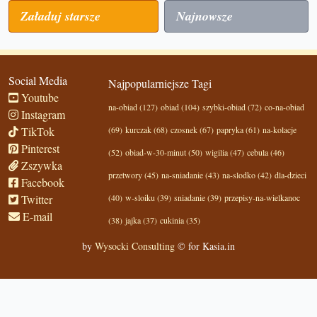
Załaduj starsze
Najnowsze
Social Media
Najpopularniejsze Tagi
Youtube
na-obiad (127)
obiad (104)
szybki-obiad (72)
co-na-obiad
Instagram
TikTok
(69)
kurczak (68)
czosnek (67)
papryka (61)
na-kolacje
Pinterest
(52)
obiad-w-30-minut (50)
wigilia (47)
cebula (46)
Zszywka
przetwory (45)
na-sniadanie (43)
na-slodko (42)
dla-dzieci
Facebook
Twitter
(40)
w-sloiku (39)
sniadanie (39)
przepisy-na-wielkanoc
E-mail
(38)
jajka (37)
cukinia (35)
by
Wysocki Consulting
© for Kasia.in