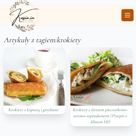
Ope
Artykuły z tagiem:krokiety
Krokiety z kapustą i grzybami
Krokiety z farszem pieczarkowo-
serowo-szpinakowym | Przepis z
filmem HD