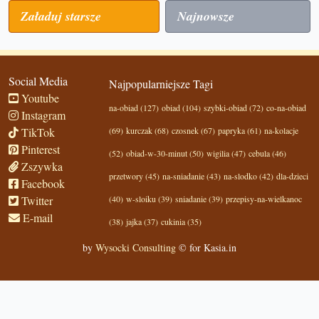
Załaduj starsze
Najnowsze
Social Media
Najpopularniejsze Tagi
Youtube
na-obiad (127)
obiad (104)
szybki-obiad (72)
co-na-obiad
Instagram
TikTok
(69)
kurczak (68)
czosnek (67)
papryka (61)
na-kolacje
Pinterest
(52)
obiad-w-30-minut (50)
wigilia (47)
cebula (46)
Zszywka
przetwory (45)
na-sniadanie (43)
na-slodko (42)
dla-dzieci
Facebook
Twitter
(40)
w-sloiku (39)
sniadanie (39)
przepisy-na-wielkanoc
E-mail
(38)
jajka (37)
cukinia (35)
by
Wysocki Consulting
© for Kasia.in