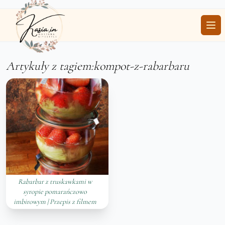
Ope
Artykuły z tagiem:kompot-z-rabarbaru
Rabarbar z truskawkami w
syropie pomarańczowo
imbirowym | Przepis z filmem