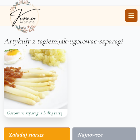
Ope
Artykuły z tagiem:jak-ugotowac-szparagi
Gotowane szparagi z bułką tartą
Załaduj starsze
Najnowsze