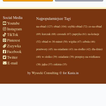
Social Media
Najpopularniejsze Tagi
Youtube
na-obiad (127)
obiad (104)
szybki-obiad (72)
co-na-obiad
Instagram
TikTok
(69)
kurczak (68)
czosnek (67)
papryka (61)
na-kolacje
Pinterest
(52)
obiad-w-30-minut (50)
wigilia (47)
cebula (46)
Zszywka
przetwory (45)
na-sniadanie (43)
na-slodko (42)
dla-dzieci
Facebook
Twitter
(40)
w-sloiku (39)
sniadanie (39)
przepisy-na-wielkanoc
E-mail
(38)
jajka (37)
cukinia (35)
by
Wysocki Consulting
© for Kasia.in