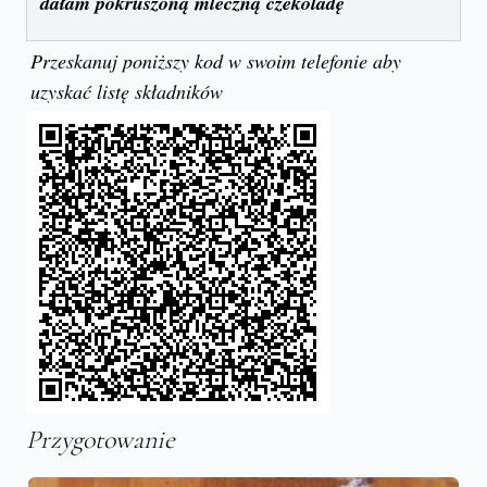
dałam pokruszoną mleczną czekoladę
Przeskanuj poniższy kod w swoim telefonie aby
uzyskać listę składników
Przygotowanie