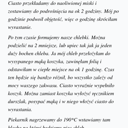
Ciasto przekładamy do naoliwionej miski i
zostawiamy do podrośnięcia na ok 2 godziny. Mój po
godzinie podwoił objętość, więc o godzinę skróciłam
wyrastanie.
Po tym czasie formujemy nasze chlebki. Można
podzielić na 2 mniejsze, lub upiec tak jak ja jeden
duży bochen chleba. Ja mój chleb przełożyłam do
wysypanego mąką koszyka, zawinęłam folią i
odstawiłam w ciepłe miejsce na ok 1 godzinę. Czas
ten będzie się bardzo różnił, bo wszystko zależy od
mocy waszego zakwasu. Ciasto wyraźnie wypełniło
koszyk. Można zamiast koszyka wyłożyć ręcznikiem
durszlak, posypać mąką i w niego włożyć ciasto do
wyrastania.
Piekarnik nagrzewamy do 190*C wstawiamy tam
blachę na której będziemy piec chleb.