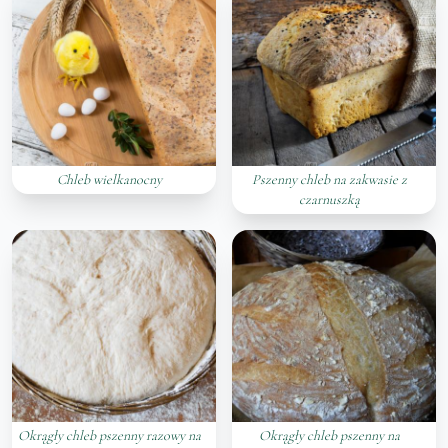
Chleb wielkanocny
Pszenny chleb na zakwasie z
czarnuszką
Okrągły chleb pszenny razowy na
Okrągły chleb pszenny na