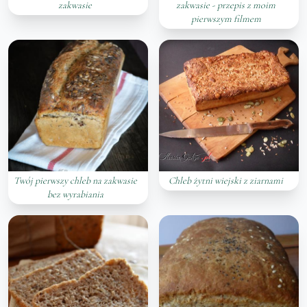
zakwasie
zakwasie - przepis z moim
pierwszym filmem
Twój pierwszy chleb na zakwasie
Chleb żytni wiejski z ziarnami
bez wyrabiania