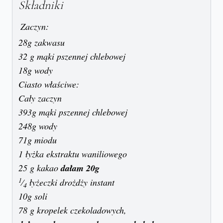
Składniki
Zaczyn:
28g zakwasu
32 g mąki pszennej chlebowej
18g wody
Ciasto właściwe:
Cały zaczyn
393g mąki pszennej chlebowej
248g wody
71g miodu
1 łyżka ekstraktu waniliowego
25 g kakao
dałam 20g
1
⁄
łyżeczki drożdży instant
4
10g soli
78 g kropelek czekoladowych,