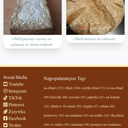
Chleb pszenny razowy na
Chleb owsiany na zakwasie
zakwasie ze słonecznikiem
Social Media
Najpopularniejsze Tagi
Youtube
na-obiad (127)
obiad (104)
szybki-obiad (72)
co-na-obiad
Instagram
TikTok
(69)
kurczak (68)
czosnek (67)
papryka (61)
na-kolacje
Pinterest
(52)
obiad-w-30-minut (50)
wigilia (47)
cebula (46)
Zszywka
przetwory (45)
na-sniadanie (43)
na-slodko (42)
dla-dzieci
Facebook
Twitter
(40)
w-sloiku (39)
sniadanie (39)
przepisy-na-wielkanoc