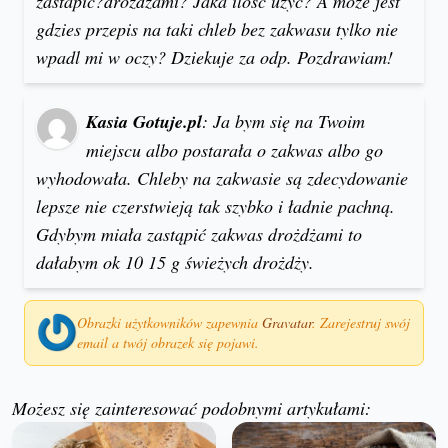
zastapic?drozdzami? Jaka ilosc uzyc? A moze jest
gdzies przepis na taki chleb bez zakwasu tylko nie
wpadl mi w oczy? Dziekuje za odp. Pozdrawiam!
Kasia Gotuje.pl
: Ja bym się na Twoim
miejscu albo postarała o zakwas albo go
wyhodowała. Chleby na zakwasie są zdecydowanie
lepsze nie czerstwieją tak szybko i ładnie pachną.
Gdybym miała zastąpić zakwas drożdżami to
dałabym ok 10 15 g świeżych drożdży.
Obrazki użytkowników zapewnia
Gravatar
. Zarejestruj swój
email a twój obrazek się pojawi.
Możesz się zainteresować podobnymi artykułami: