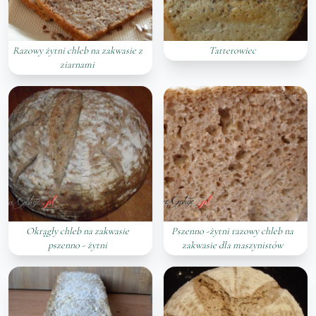
Razowy żytni chleb na zakwasie z
Tatterowiec
ziarnami
Okrągły chleb na zakwasie
Pszenno -żytni razowy chleb na
pszenno - żytni
zakwasie dla maszynistów