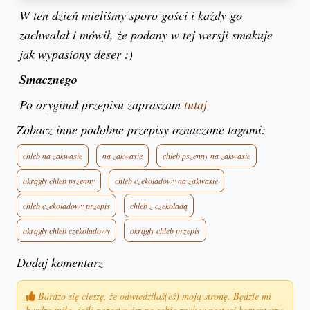
W ten dzień mieliśmy sporo gości i każdy go
zachwalał i mówił, że podany w tej wersji smakuje
jak wypasiony deser :)
Smacznego
Po oryginał przepisu zapraszam
tutaj
Zobacz inne podobne przepisy oznaczone tagami:
chleb na zakwasie
na zakwasie
chleb pszenny na zakwasie
okrągły chleb pszenny
chleb czekoladowy na zakwasie
chleb czekoladowy przepis
chleb z czekoladą
okrągły chleb czekoladowy
okrągły chleb przepis
Dodaj komentarz
Bardzo się cieszę, że odwiedziłaś(eś) moją stronę. Będzie mi
bardzo miło, jeśli pozostawisz po sobie znak w postaci komentarza