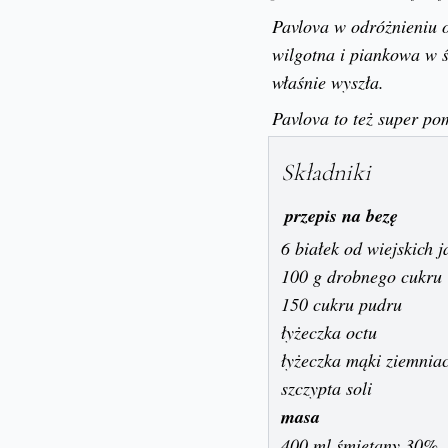
Pavlova w odróżnieniu 
wilgotna i piankowa w 
właśnie wyszła.
Pavlova to też super po
Składniki
przepis na bezę
6 białek od wiejskich 
100 g drobnego cukru
150 cukru pudru
łyżeczka octu
łyżeczka mąki ziemnia
szczypta soli
masa
400 ml śmietany 30%