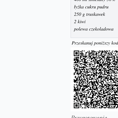
łyżka cukru pudru
250 g truskawek
2 kiwi
polewa czekoladowa
Przeskanuj poniższy kod
Przygotowanie