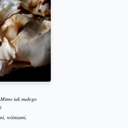
w. Mimo tak małego
)
mi, wiśniami,