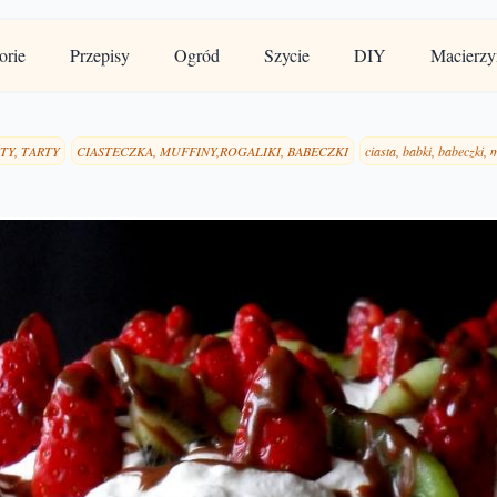
orie
Przepisy
Ogród
Szycie
DIY
Macierzy
TY, TARTY
CIASTECZKA, MUFFINY,ROGALIKI, BABECZKI
ciasta, babki, babeczki, 