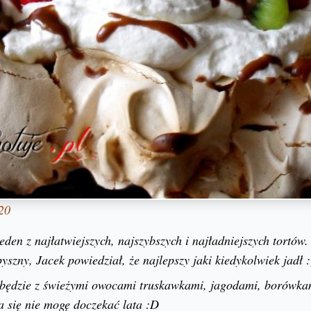
20
jeden z najłatwiejszych, najszybszych i najładniejszych tortó
yszny, Jacek powiedział, że najlepszy jaki kiedykolwiek jadł :
 będzie z świeżymi owocami truskawkami, jagodami, borówka
 się nie mogę doczekać lata :D