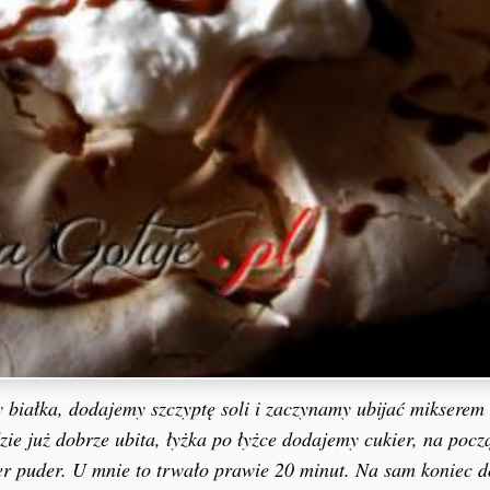
 białka, dodajemy szczyptę soli i zaczynamy ubijać mikserem
ie już dobrze ubita, łyżka po łyżce dodajemy cukier, na począ
er puder. U mnie to trwało prawie 20 minut. Na sam koniec 