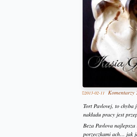
Komentarzy 
2013-02-11
Tort Pavlovej, to chyba 
nakładu pracy jest przep
Beza Pavlova najlepsza
porzeczkami ach… jak ja