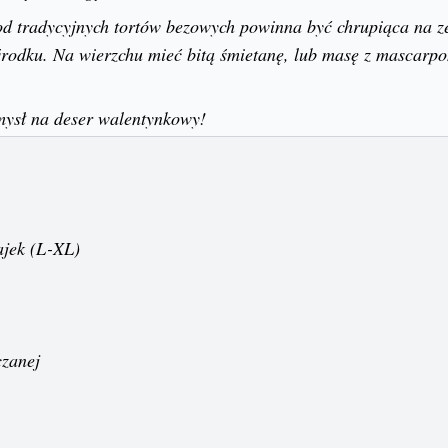
od tradycyjnych tortów bezowych powinna być chrupiąca na ze
środku. Na wierzchu mieć bitą śmietanę, lub masę z mascarpo
mysł na deser walentynkowy!
jajek (L-XL)
czanej