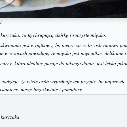
4
urczaka, za tą chrupiącą skórkę i soczyste mięsko.
oskwiniami jest wyjątkowy, bo piecze się w brzoskwiniowo-po
 w owocach powoduje, że mięsko jest mięciutkie, delikatne i 
urry, która idealnie pasuje do takiego dania, jest lekko pika
 nadzieję, że wiele osób wypróbuje ten przepis, bo naprawdę 
dostaniemy nasze brzoskwinie i pomidory.
i kurczaka