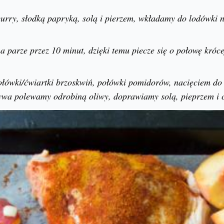
rry, słodką papryką, solą i pierzem, wkładamy do lodówki 
parze przez 10 minut, dzięki temu piecze się o połowę króce
łówki/ćwiartki brzoskwiń, połówki pomidorów, nacięciem do
ywa polewamy odrobiną oliwy, doprawiamy solą, pieprzem i 