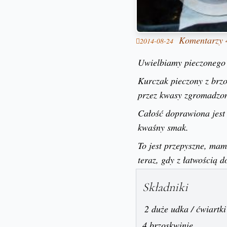
Komentarzy 
2014-08-24
Uwielbiamy pieczonego k
Kurczak pieczony z brz
przez kwasy zgromadzone
Całość doprawiona jest c
kwaśny smak.
To jest przepyszne, mam
teraz, gdy z łatwością 
Składniki
2 duże udka / ćwiartk
4 brzoskwinie