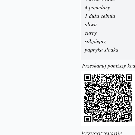
4 pomidory
1 duża cebula
oliwa
curry
sól,pieprz
papryka słodka
Przeskanuj poniższy kod
Przygotowanie