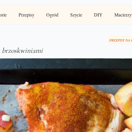
orie
Przepisy
Ogród
Szycie
DIY
Macierzy
PRZEPISY NA 
z brzoskwiniami