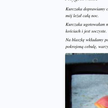
Kurczaka doprawiamy cu
mój leżał całą noc.
Kurczaka ugotowałam na 
kościach i jest soczyste.
Na blaszkę wkładamy po
pokrojoną cebulę, warz