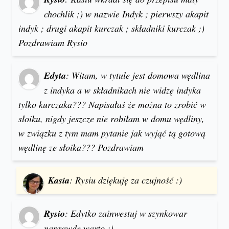
chochlik ;) w nazwie Indyk ; pierwszy akapit
indyk ; drugi akapit kurczak ; składniki kurczak ;)
Pozdrawiam Rysio
Edyta
: Witam, w tytule jest domowa wędlina
z indyka a w składnikach nie widzę indyka
tylko kurczaka??? Napisałaś że można to zrobić w
słoiku, nigdy jeszcze nie robiłam w domu wędliny,
w związku z tym mam pytanie jak wyjąć tą gotową
wędlinę ze słoika??? Pozdrawiam
Kasia
: Rysiu dziękuję za czujność :)
Rysio
: Edytko zainwestuj w szynkowar
naprawdę warto :)