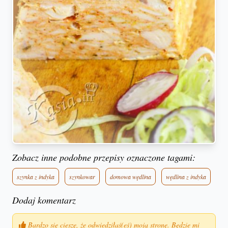
Zobacz inne podobne przepisy oznaczone tagami:
szynka z indyka
szynkowar
domowa wędlina
wędlina z indyka
Dodaj komentarz
Bardzo się cieszę, że odwiedziłaś(eś) moją stronę. Będzie mi