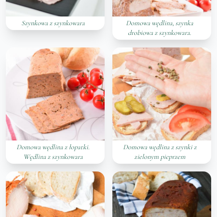
Szynkowa z szynkowara
Domowa wędlina, szynka
drobiowa z szynkowara.
Domowa wędlina z łopatki.
Domowa wędlina z szynki z
Wędlina z szynkowara
zielonym pieprzem