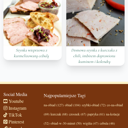
Szynka wieprzowa z
Domowa szynka z kurczaka z
karmelizowaną cebulą
chili, imbirem doprawiona
kuminem i kolendrą
Social Media
Najpopularniejsze Tagi
Youtube
na-obiad (127)
obiad (104)
szybki-obiad (72)
co-na-obiad
Instagram
TikTok
(69)
kurczak (68)
czosnek (67)
papryka (61)
na-kolacje
Pinterest
(52)
obiad-w-30-minut (50)
wigilia (47)
cebula (46)