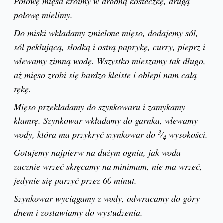
Połowę mięsa kroimy w drobną kosteczkę, drugą
połowę mielimy.
Do miski wkładamy zmielone mięso, dodajemy sól,
sól peklującą, słodką i ostrą paprykę, curry, pieprz i
wlewamy zimną wodę. Wszystko mieszamy tak długo,
aż mięso zrobi się bardzo kleiste i oblepi nam całą
rękę.
Mięso przekładamy do szynkowaru i zamykamy
klamrę. Szynkowar wkładamy do garnka, wlewamy
3
wody, która ma przykryć szynkowar do
⁄
wysokości.
4
Gotujemy najpierw na dużym ogniu, jak woda
zacznie wrzeć skręcamy na minimum, nie ma wrzeć,
jedynie się parzyć przez 60 minut.
Szynkowar wyciągamy z wody, odwracamy do góry
dnem i zostawiamy do wystudzenia.