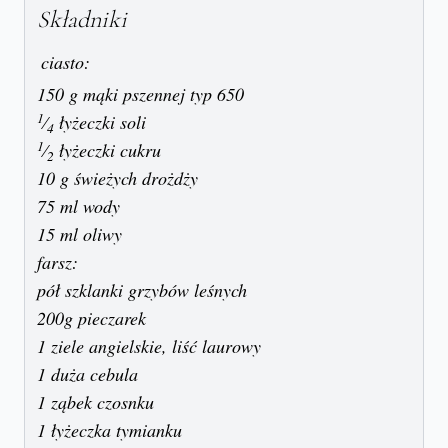
Składniki
ciasto:
150 g mąki pszennej typ 650
1
⁄
łyżeczki soli
4
1
⁄
łyżeczki cukru
2
10 g świeżych drożdży
75 ml wody
15 ml oliwy
farsz:
pół szklanki grzybów leśnych
200g pieczarek
1 ziele angielskie, liść laurowy
1 duża cebula
1 ząbek czosnku
1 łyżeczka tymianku