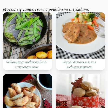
Możesz się zainteresować podobnymi artykułami:
Grillowany groszek w maślano-
Szynka duszona w sosie z
cytrynowym sosie
zielonym pieprzem