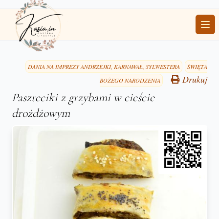
Ope
DANIA NA IMPREZY ANDRZEJKI, KARNAWAŁ, SYLWESTERA
ŚWIĘTA
Drukuj
BOŻEGO NARODZENIA
Paszteciki z grzybami w cieście
drożdżowym