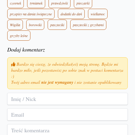
czosnek
tymianek
prawdziwki
pieczarki
przepisy na dania świąteczne
dodatki do dań
wielkanoc
Wigilia
borowiki
paszteciki
paszteciki z grzybami
grzyby leśne
Dodaj komentarz
Bardzo się cieszę, że odwiedziłaś(eś) moją stronę. Będzie mi
bardzo miło, jeśli pozostawisz po sobie znak w postaci komentarza
:)
Twój adres email
nie jest wymagany
i nie zostanie opublikowany