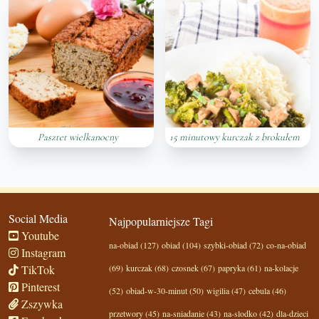
Pasztet wielkanocny
15 minutowy kurczak z brokułem
Social Media
Najpopularniejsze Tagi
Youtube
na-obiad (127)
obiad (104)
szybki-obiad (72)
co-na-obiad
Instagram
TikTok
(69)
kurczak (68)
czosnek (67)
papryka (61)
na-kolacje
Pinterest
(52)
obiad-w-30-minut (50)
wigilia (47)
cebula (46)
Zszywka
przetwory (45)
na-sniadanie (43)
na-slodko (42)
dla-dzieci