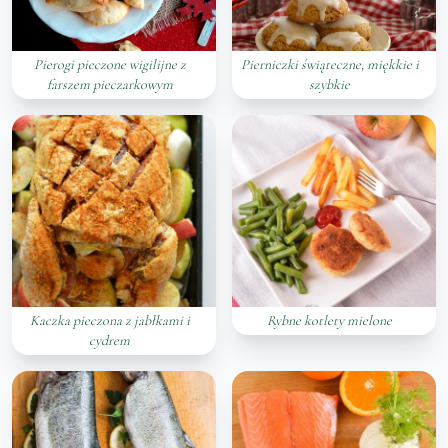
Pierogi pieczone wigilijne z
Pierniczki świąteczne, miękkie i
farszem pieczarkowym
szybkie
Kaczka pieczona z jabłkami i
Rybne kotlety mielone
cydrem