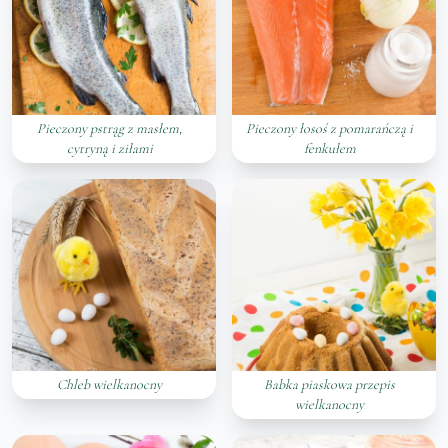
Pieczony pstrąg z masłem,
Pieczony łosoś z pomarańczą i
cytryną i ziłami
fenkułem
Chleb wielkanocny
Babka piaskowa przepis
wielkanocny