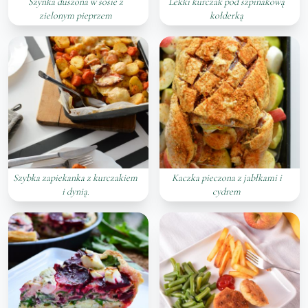
Szynka duszona w sosie z
Lekki kurczak pod szpinakową
zielonym pieprzem
kołderką
Szybka zapiekanka z kurczakiem
Kaczka pieczona z jabłkami i
i dynią.
cydrem