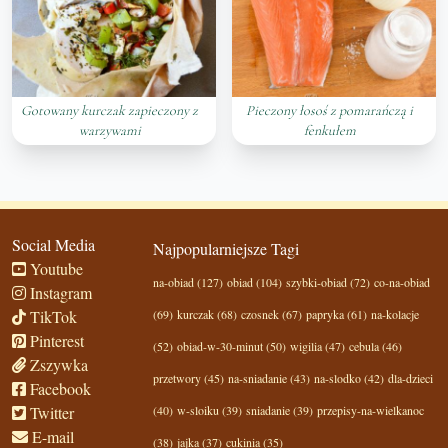
Gotowany kurczak zapieczony z
Pieczony łosoś z pomarańczą i
warzywami
fenkułem
Social Media
Najpopularniejsze Tagi
Youtube
na-obiad (127)
obiad (104)
szybki-obiad (72)
co-na-obiad
Instagram
TikTok
(69)
kurczak (68)
czosnek (67)
papryka (61)
na-kolacje
Pinterest
(52)
obiad-w-30-minut (50)
wigilia (47)
cebula (46)
Zszywka
przetwory (45)
na-sniadanie (43)
na-slodko (42)
dla-dzieci
Facebook
Twitter
(40)
w-sloiku (39)
sniadanie (39)
przepisy-na-wielkanoc
E-mail
(38)
jajka (37)
cukinia (35)