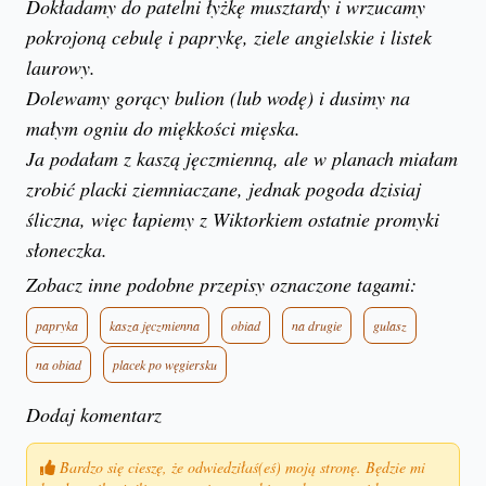
Dokładamy do patelni łyżkę musztardy i wrzucamy
pokrojoną cebulę i paprykę, ziele angielskie i listek
laurowy.
Dolewamy gorący bulion (lub wodę) i dusimy na
małym ogniu do miękkości mięska.
Ja podałam z kaszą jęczmienną, ale w planach miałam
zrobić placki ziemniaczane, jednak pogoda dzisiaj
śliczna, więc łapiemy z Wiktorkiem ostatnie promyki
słoneczka.
Zobacz inne podobne przepisy oznaczone tagami:
papryka
kasza jęczmienna
obiad
na drugie
gulasz
na obiad
placek po węgiersku
Dodaj komentarz
Bardzo się cieszę, że odwiedziłaś(eś) moją stronę. Będzie mi