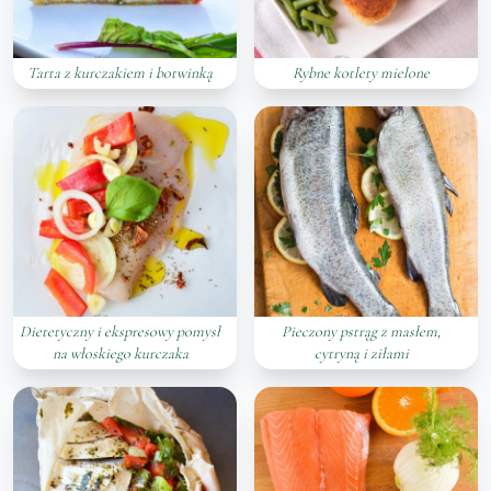
Tarta z kurczakiem i botwinką
Rybne kotlety mielone
Dietetyczny i ekspresowy pomysł
Pieczony pstrąg z masłem,
na włoskiego kurczaka
cytryną i ziłami