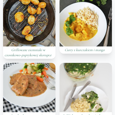
Grillowane ziemniaki w
Curry z kurczakiem i mango
czosnkowo-paprykowej skorupce