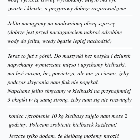
zwarte i kleiste, a przyprawy dobrze rozprowadzone.
Jelito naciągamy na naoliwoioną oliwą szprycę
(dobrze jest przed naciągnięciem nabrać odrobinę
wody do jelita, wtedy będzie lepiej nachodzić)
Teraz to już z górki. Do maszynki bez nożyka i dziurek
napychamy wymieszane mięso i upychamy kiełbaski,
ma być ciasno, bez powietrza, ale nie za ciasno, żeby
podczas skręcania nam flak nie popękał.
Napchane jelito skręcamy w kiełbaski na przynajmniej
3 okrętki w tą samą stronę, żeby nam się nie rozwinęły
koniec :)zrobienie 10 kg kiełbasy zajęło nam może 2
godziny. Polecam zrobienie kiełbasek każdemu!
Jeszcze tylko dodam, że kiełbasę możemy mrozić