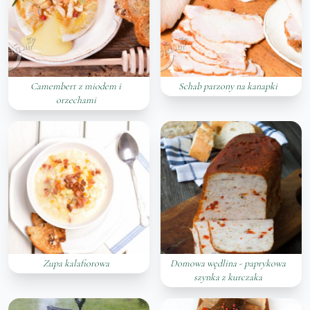
Camembert z miodem i
Schab parzony na kanapki
orzechami
Zupa kalafiorowa
Domowa wędlina - paprykowa
szynka z kurczaka