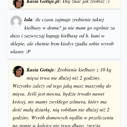
Kasia Gotuje.pl
: Daj znać jak zrobisz :)
lola
: ile czasu zajmuje zrobienie takiej
kielbasy w domu? ja nie mam go ogolnie za
duzo i zazwyczaj kupuję kiełbasę od h. kani w
sklepie, ale chetnie bym kiedys zjadla sobie wyrob
wlasny :P
Kasia Gotuje
: Zrobienie kiełbasy z 10 kg
mięsa trwa nie dłużej niż 2 godziny.
Wszystko zależy od tego jaką masz maszynkę do
mięsa. Jeśli jest mocna, będzie trwało nawet
krócej, my mamy zwykłego zelmera, który ma
dość małą dziurkę, nią robiłam nie dłużej niż 2
godziny. Wyrób domowych wędlin w przeliczeniu
na stanie w kolejce nie trwa długo, zresztą