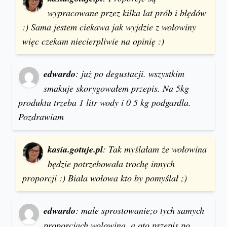
wypracowane przez kilka lat prób i błędów
:) Sama jestem ciekawa jak wyjdzie z wołowiny
więc czekam niecierpliwie na opinię :)
edwardo
: już po degustacji. wszystkim
smakuje skorygowałem przepis. Na 5kg
produktu trzeba 1 litr wody i 0 5 kg podgardla.
Pozdrawiam
kasia.gotuje.pl
: Tak myślałam że wołowina
będzie potrzebowała trochę innych
proporcji :) Biała wołowa kto by pomyślał ;)
edwardo
: male sprostowanie;o tych samych
proporcjach wolowina. a oto przepis po