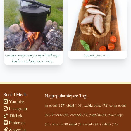
Gulasz wieprzowy z myśliwskiego
Boczek pieczony
kotła z zieloną soczewicą
Social Media
Najpopularniejsze Tagi
Youtube
na-obiad (127)
obiad (104)
szybki-obiad (72)
co-na-obiad
Instagram
TikTok
(69)
kurczak (68)
czosnek (67)
papryka (61)
na-kolacje
Pinterest
(52)
obiad-w-30-minut (50)
wigilia (47)
cebula (46)
Zszywka