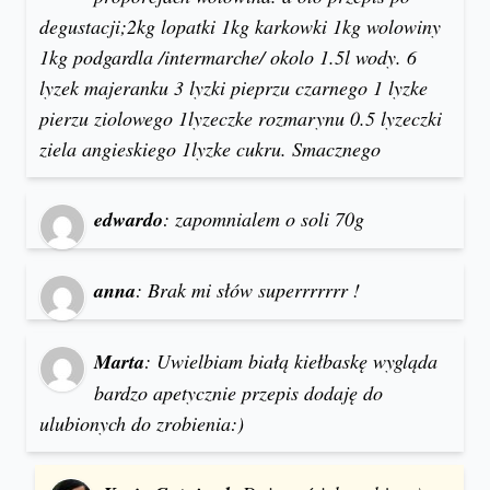
degustacji;2kg lopatki 1kg karkowki 1kg wolowiny
1kg podgardla /intermarche/ okolo 1.5l wody. 6
lyzek majeranku 3 lyzki pieprzu czarnego 1 lyzke
pierzu ziolowego 1lyzeczke rozmarynu 0.5 lyzeczki
ziela angieskiego 1lyzke cukru. Smacznego
edwardo
: zapomnialem o soli 70g
anna
: Brak mi słów superrrrrrr !
Marta
: Uwielbiam białą kiełbaskę wygląda
bardzo apetycznie przepis dodaję do
ulubionych do zrobienia:)