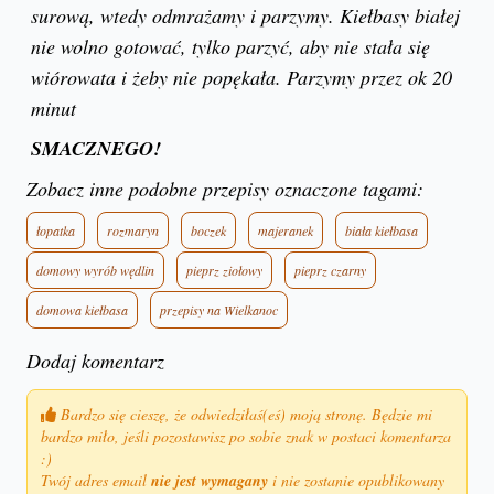
surową, wtedy odmrażamy i parzymy. Kiełbasy białej
nie wolno gotować, tylko parzyć, aby nie stała się
wiórowata i żeby nie popękała. Parzymy przez ok 20
minut
SMACZNEGO!
Zobacz inne podobne przepisy oznaczone tagami:
łopatka
rozmaryn
boczek
majeranek
biała kiełbasa
domowy wyrób wędlin
pieprz ziołowy
pieprz czarny
domowa kiełbasa
przepisy na Wielkanoc
Dodaj komentarz
Bardzo się cieszę, że odwiedziłaś(eś) moją stronę. Będzie mi
bardzo miło, jeśli pozostawisz po sobie znak w postaci komentarza
:)
Twój adres email
nie jest wymagany
i nie zostanie opublikowany