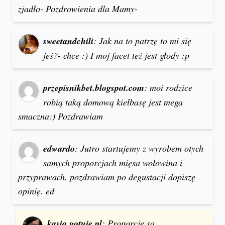
zjadło- Pozdrowienia dla Mamy-
sweetandchili
: Jak na to patrzę to mi się
jeś?- chce :) I moj facet też jest głody :p
przepisnikbet.blogspot.com
: moi rodzice
robią taką domową kiełbasę jest mega
smaczna:) Pozdrawiam
edwardo
: Jutro startujemy z wyrobem otych
samych proporcjach mięsa wołowina i
przyprawach. pozdrawiam po degustacji dopiszę
opinię. ed
kasia.gotuje.pl
: Proporcje są