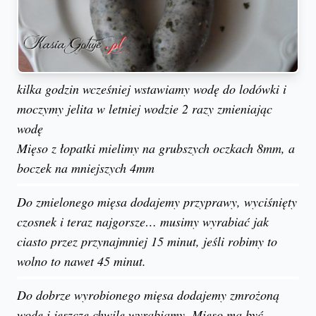
kilka godzin wcześniej wstawiamy wodę do lodówki i
moczymy jelita w letniej wodzie 2 razy zmieniając
wodę
Mięso z łopatki mielimy na grubszych oczkach 8mm, a
boczek na mniejszych 4mm
Do zmielonego mięsa dodajemy przyprawy, wyciśnięty
czosnek i teraz najgorsze… musimy wyrabiać jak
ciasto przez przynajmniej 15 minut, jeśli robimy to
wolno to nawet 45 minut.
Do dobrze wyrobionego mięsa dodajemy zmrożoną
wodę i jeszcze chwilę wyrabiamy. Mięso ma być