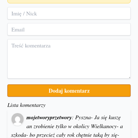
Lista komentarzy
mojetworyprzetwory
: Pyszna- Ja się kuszę
an zrobienie tylko w okolicy Wielkanocy- a
szkoda- bo przecież cały rok chętnie taką by się-